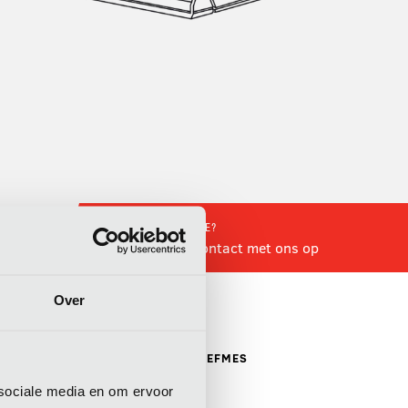
INTERESSE?
Neem contact met ons op
Over
DTE
INHOUD SAE
ONDERSCHROEFMES
M)
1:2 (LTR)
 sociale media en om ervoor