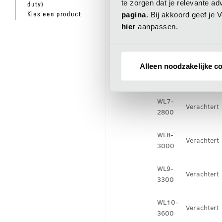
te zorgen dat je relevante ad
Verachtert
duty)
2500
pagina
. Bij akkoord geef je
Kies een product
hier
aanpassen.
WL5-
Verachtert
2700
Alleen noodzakelijke c
WL6-
Verachtert
2700
WL7-
Verachtert
2800
WL8-
Verachtert
3000
WL9-
Verachtert
3300
WL10-
Verachtert
3600