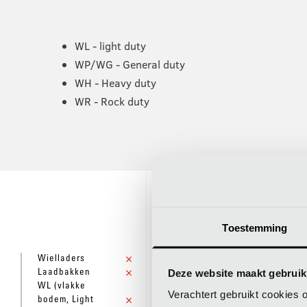
WL - light duty
WP/WG - General duty
WH - Heavy duty
WR - Rock duty
WL (VLAKKE B
Toestemming
Wielladers
NAAM
MERK
Deze website maakt gebruik
Laadbakken
WL (vlakke
Verachtert gebruikt cookies 
bodem, Light
WL4-