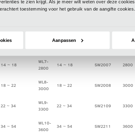
vertenties te zien krijgt. Als je meer wilt weten over deze cooki
8,0 ~ 10
8,0 ~ 10
SW2004
2500
2500
 Verachtert toestemming voor het gebruik van de aangifte cookies
WL5-
10 ~ 12
10 ~ 12
SW2005
2700
2700
ookies
Aanpassen
A
WL6-
12 ~ 14
12 ~ 14
SW2006
2700
2700
WL7-
14 ~ 18
14 ~ 18
SW2007
2800
2800
WL8-
18 ~ 22
18 ~ 22
SW2008
3000
3000
WL9-
22 ~ 34
22 ~ 34
SW2109
3300
3300
WL10-
34 ~ 54
34 ~ 54
SW2211
3600
3600