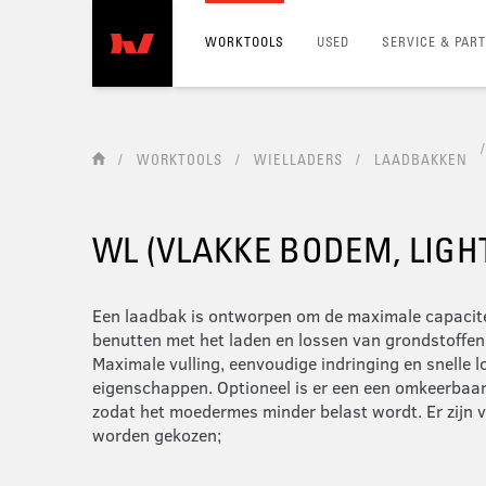
WORKTOOLS
USED
SERVICE & PAR
/
/
WORKTOOLS
/
WIELLADERS
/
LAADBAKKEN
WL (VLAKKE BODEM, LIGH
Een laadbak is ontworpen om de maximale capacit
benutten met het laden en lossen van grondstoffen z
Maximale vulling, eenvoudige indringing en snelle lo
eigenschappen. Optioneel is er een een omkeerbaa
zodat het moedermes minder belast wordt. Er zijn v
worden gekozen;