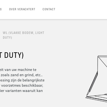
TS
OVER VERACHTERT
CONTACT
WL (VLAKKE BODEM, LIGHT
DUTY)
T DUTY)
eit van uw machine te
oals zand en grind, etc..
ssing zijn de belangrijkste
r voorzetmes beschikbaar,
ier varianten waaruit kan