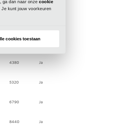
es, ga dan naar onze
cookie
2250
Ja
. Je kunt jouw voorkeuren
3330
Ja
lle cookies toestaan
3770
Ja
4380
Ja
5320
Ja
6790
Ja
8440
Ja