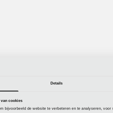
ODEM, LIGHT DUTY)
Details
MACHINE
MACHINE
BREE
TYPE
OPHANGING
 van cookies
GEWICHT (TON)
GEWICHT (TON)
(M
om bijvoorbeeld de website te verbeteren en te analyseren, voor
WL4-