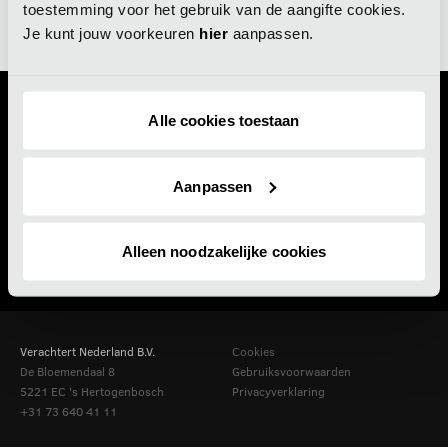
toestemming voor het gebruik van de aangifte cookies.
B9S
Verachtert
B9S
Je kunt jouw voorkeuren
hier
aanpassen.
WIE ZIJN WIJ
Alle cookies toestaan
Over Verachtert
AANBOD VOOR
Geschiedenis Verachtert
Aanpassen
Graafmachines
WORKTOOLS
Wielladers
Alleen noodzakelijke cookies
Nieuw
ONS TEAM
Used
Werken bij Verachtert
Contact
Verachtert Nederland B.V.
Cookies
De Bloemendaal 8
Gebruiksvoorwaarden
5221 EC
's Hertogenbosch
Privacyverklaring
+31 73 640 41 11