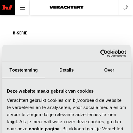
B-SERIE
NAAM
MERK
TYPE
Toestemming
Details
Over
B1S
Verachtert
B1S
B2S
Verachtert
B2S
Deze website maakt gebruik van cookies
B4S
Verachtert
B4S
Verachtert gebruikt cookies om bijvoorbeeld de website
te verbeteren en te analyseren, voor sociale media en om
B6S
Verachtert
B6S
ervoor te zorgen dat je relevante advertenties te zien
krijgt. Als je meer wilt weten over deze cookies, ga dan
B8S
Verachtert
B8S
naar onze
cookie pagina
. Bij akkoord geef je Verachtert